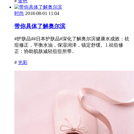
#
蓝色
时尚
2018-08-01 11:04
带你具体了解奥尔滨
#护肤品##日本护肤品#深化了解奥尔滨健康水成效：祛
痘修正，平衡水油，保湿润泽，镇定舒缓。1.祛痘修
正：协助肌肤减轻痘痘所带..
#
光彩