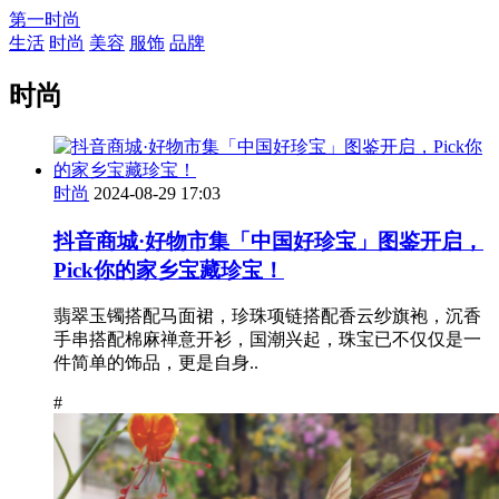
第一时尚
生活
时尚
美容
服饰
品牌
时尚
时尚
2024-08-29 17:03
抖音商城·好物市集「中国好珍宝」图鉴开启，
Pick你的家乡宝藏珍宝！
翡翠玉镯搭配马面裙，珍珠项链搭配香云纱旗袍，沉香
手串搭配棉麻禅意开衫，国潮兴起，珠宝已不仅仅是一
件简单的饰品，更是自身..
#