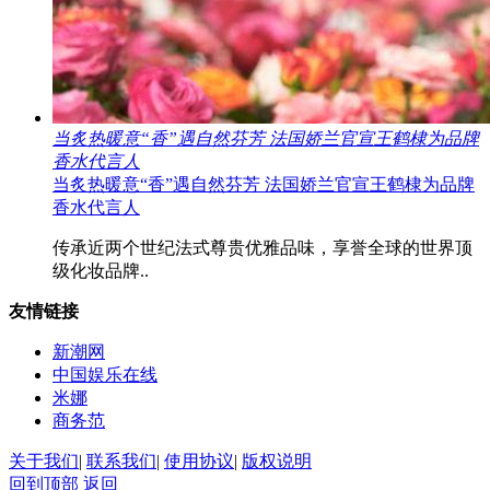
当炙热暖意“香”遇自然芬芳 法国娇兰官宣王鹤棣为品牌
香水代言人
当炙热暖意“香”遇自然芬芳 法国娇兰官宣王鹤棣为品牌
香水代言人
传承近两个世纪法式尊贵优雅品味，享誉全球的世界顶
级化妆品牌..
友情链接
新潮网
中国娱乐在线
米娜
商务范
关于我们
|
联系我们
|
使用协议
|
版权说明
回到顶部
返回