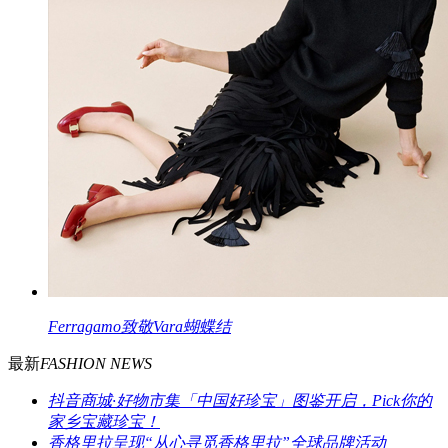
Ferragamo致敬Vara蝴蝶结
最新
FASHION NEWS
抖音商城·好物市集「中国好珍宝」图鉴开启，Pick你的
家乡宝藏珍宝！
香格里拉呈现“从心寻觅香格里拉”全球品牌活动