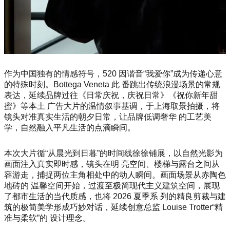
作为中国独有的情感符号，520 因谐音“我爱你”成为传递心意
的特殊时刻。Bottega Veneta 此 番跳出传统浪漫场景的常规
表达，延续品牌过往《日常庆祝，庆祝日常》《祝你新年甜
蜜》等本土 广告大片的温情叙事基调，于上海取景拍摄，将
镜头对准真实生活的朝夕日常，让品牌低调奢华 的工艺美
学，自然融入平凡生活的点滴瞬间。
本次大片循“从晨光到日暮”的时间线徐徐铺展，以自然光影为
画面注入真实即时感，镜头在明 亮空间、楼梯与露台之间从
容游走，捕捉两位主角相处中的动人瞬间。画面场景从赤陶色
地砖的 温馨空间开始，过渡至极简现代主义建筑空间，展现
了都市生活的当代质感，也将 2026 夏季系 列的精良剪裁与建
筑的极简美学形成巧妙对话，延续创意总监 Louise Trotter“精
准与柔软”的 设计理念。