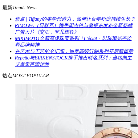
最新
Trends News
焦点 | Tiffany的美学创造力，如何让百年积淀持续生长？
RIMOWA（日默瓦）携手周杰伦与樊振东发布全新品牌
广告大片《交汇，非凡旅程》
MIKIMOTO全新高级珠宝系列「L’éclat」以璀璨光芒诠
释品牌精神
在艺术与工艺的交汇间，迪奥高级订制系列开启新篇章
Repetto与BIRKENSTOCK携手推出联名系列：当功能主
义邂逅芭蕾优雅
热点
MOST POPULAR