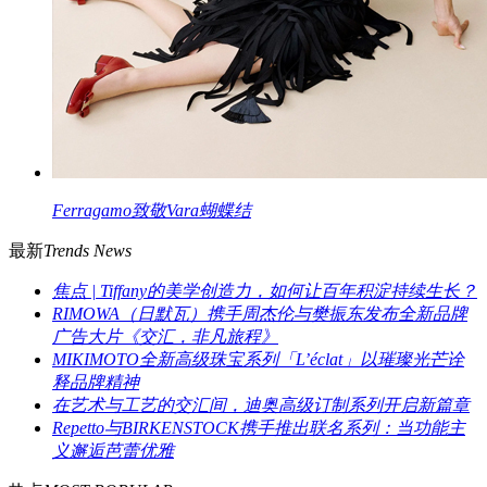
Ferragamo致敬Vara蝴蝶结
最新
Trends News
焦点 | Tiffany的美学创造力，如何让百年积淀持续生长？
RIMOWA（日默瓦）携手周杰伦与樊振东发布全新品牌
广告大片《交汇，非凡旅程》
MIKIMOTO全新高级珠宝系列「L’éclat」以璀璨光芒诠
释品牌精神
在艺术与工艺的交汇间，迪奥高级订制系列开启新篇章
Repetto与BIRKENSTOCK携手推出联名系列：当功能主
义邂逅芭蕾优雅