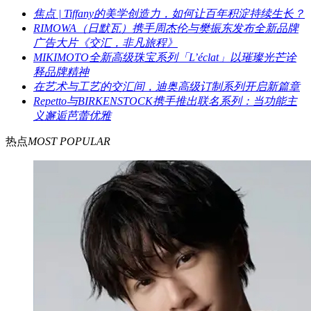
焦点 | Tiffany的美学创造力，如何让百年积淀持续生长？
RIMOWA（日默瓦）携手周杰伦与樊振东发布全新品牌
广告大片《交汇，非凡旅程》
MIKIMOTO全新高级珠宝系列「L’éclat」以璀璨光芒诠
释品牌精神
在艺术与工艺的交汇间，迪奥高级订制系列开启新篇章
Repetto与BIRKENSTOCK携手推出联名系列：当功能主
义邂逅芭蕾优雅
热点
MOST POPULAR