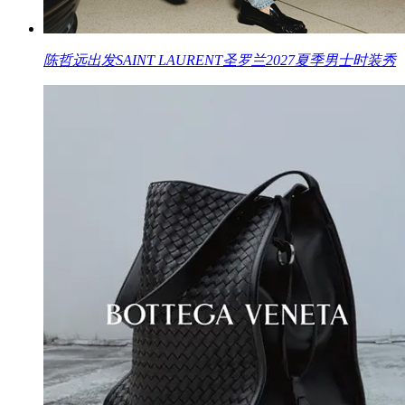
陈哲远出发SAINT LAURENT圣罗兰2027夏季男士时装秀