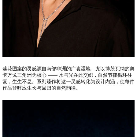
莲花图案的灵感源自南部非洲的广袤湿地，尤以博茨瓦纳的奥
卡万戈三角洲为核心 —— 水与光在此交织，自然节律循环往
复，生生不息。系列臻作将这一灵感转化为设计内涵，使每件
作品皆呼应生长与回归的自然韵律。