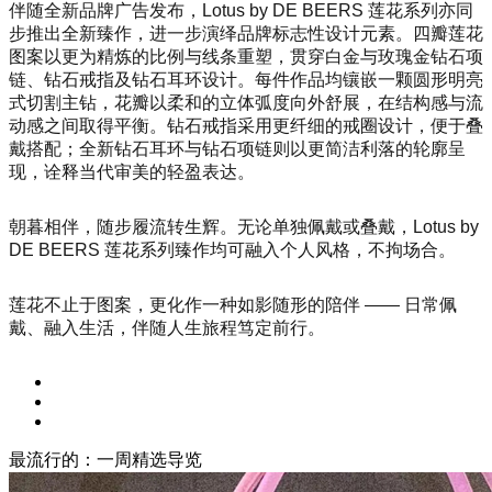
伴随全新品牌广告发布，Lotus by DE BEERS 莲花系列亦同
步推出全新臻作，进一步演绎品牌标志性设计元素。四瓣莲花
图案以更为精炼的比例与线条重塑，贯穿白金与玫瑰金钻石项
链、钻石戒指及钻石耳环设计。每件作品均镶嵌一颗圆形明亮
式切割主钻，花瓣以柔和的立体弧度向外舒展，在结构感与流
动感之间取得平衡。钻石戒指采用更纤细的戒圈设计，便于叠
戴搭配；全新钻石耳环与钻石项链则以更简洁利落的轮廓呈
现，诠释当代审美的轻盈表达。
朝暮相伴，随步履流转生辉。无论单独佩戴或叠戴，Lotus by
DE BEERS 莲花系列臻作均可融入个人风格，不拘场合。
莲花不止于图案，更化作一种如影随形的陪伴 —— 日常佩
戴、融入生活，伴随人生旅程笃定前行。
最流行的：一周精选导览