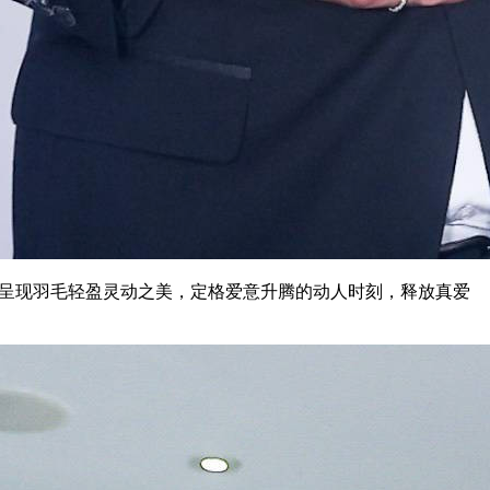
尚的设计，呈现羽毛轻盈灵动之美，定格爱意升腾的动人时刻，释放真爱