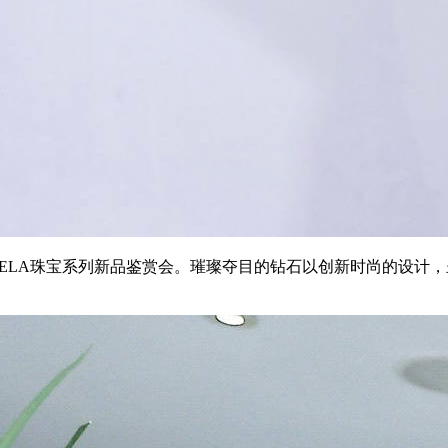
re于北京举办VELA珠宝系列新品鉴赏会。璀璨夺目的钻石以创新时