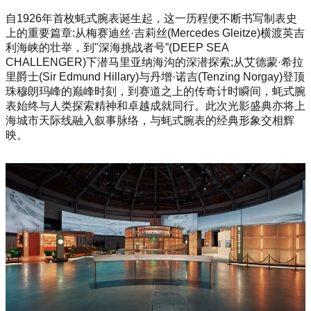
自1926年首枚蚝式腕表诞生起，这一历程便不断书写制表史
上的重要篇章:从梅赛迪丝·吉莉丝(Mercedes Gleitze)横渡英吉
利海峡的壮举，到"深海挑战者号”(DEEP SEA
CHALLENGER)下潜马里亚纳海沟的深潜探索;从艾德蒙·希拉
里爵士(Sir Edmund Hillary)与丹增·诺吉(Tenzing Norgay)登顶
珠穆朗玛峰的巅峰时刻，到赛道之上的传奇计时瞬间，蚝式腕
表始终与人类探索精神和卓越成就同行。此次光影盛典亦将上
海城市天际线融入叙事脉络，与蚝式腕表的经典形象交相辉
映。