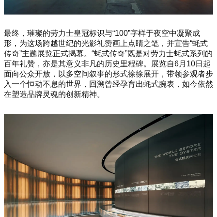
最终，璀璨的劳力士皇冠标识与“100”字样于夜空中凝聚成
形，为这场跨越世纪的光影礼赞画上点睛之笔，并宣告“蚝式
传奇”主题展览正式揭幕。“蚝式传奇”既是对劳力士蚝式系列的
百年礼赞，亦是其意义非凡的历史里程碑。展览自6月10日起
面向公众开放，以多空间叙事的形式徐徐展开，带领参观者步
入一个恒动不息的世界，回溯曾经孕育出蚝式腕表，如今依然
在塑造品牌灵魂的创新精神。