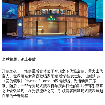
全球首展，沪上登陆
开幕之夜，一场多重感官体验于穹顶之下优雅启幕。劳力士代
言人、世界著名女高音歌唱家颂娅·咏切娃女士以一曲经典的
《爱的颂歌》(
Hymne à l'amour
)深情献唱，为活动揭开序
幕。随后，一部专为蚝式腕表百年庆典打造的影片于环形巨幕
之上恢弘呈现，在光影流转之间，引领宾客回溯蚝式腕表跨越
百年的传奇历程。