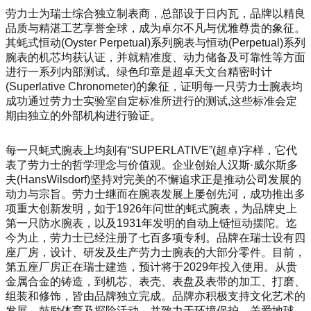
劳力士为瑞士综合独立制表商，总部设于日内瓦，品牌以精良
品质与精湛工艺享誉全球，成为卓尔不凡与优雅尊贵的象征。
其蚝式恒动(Oyster Perpetual)系列腕表与恒动(Perpetual)系列
腕表的机芯均获认证，并就精准度、动力储备及可靠性等方面
进行一系列内部测试。绿色印章是超卓天文台精密时计
(Superlative Chronometer)的象征，证明每一只劳力士腕表均
成功通过劳力士实验室自定标准所进行的测试,这些标准会定
期由独立的外部机构进行验证。
每一只蚝式腕表上均刻有“SUPERLATIVE”(超卓)字样，它代
表了劳力士的哲学理念与价值观。企业创始人汉斯·威尔斯多
夫(HansWilsdorf)坚持对完美的不懈追求正是推动公司发展的
动力与宗旨。劳力士继而在腕表发展上屡创先河，成功推出多
项重大创新发明，如于1926年问世的蚝式腕表，为品牌史上
第一只防水腕表，以及1931年发明的自动上链恒动摆陀。迄
今为止，劳力士已经注册了七百多项专利。品牌在瑞士设有四
座厂房，设计、研发及生产劳力士腕表的大部分零件。目前，
第五座厂房正在瑞士建造，预计将于2029年投入使用。从贵
金属合金的铸造，到机芯、表壳、表盘及表带的加工、打磨、
组装和修饰，皆由品牌独立完成。品牌亦积极支持文化艺术的
发展，鼓励体育及探险活动，并致力于环境保护，关爱地球。