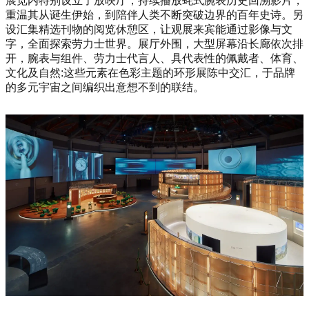
展览内特别设立了放映厅，持续播放蚝式腕表历史回溯影片，
重温其从诞生伊始，到陪伴人类不断突破边界的百年史诗。另
设汇集精选刊物的阅览休憩区，让观展来宾能通过影像与文
字，全面探索劳力士世界。展厅外围，大型屏幕沿长廊依次排
开，腕表与组件、劳力士代言人、具代表性的佩戴者、体育、
文化及自然:这些元素在色彩主题的环形展陈中交汇，于品牌
的多元宇宙之间编织出意想不到的联结。