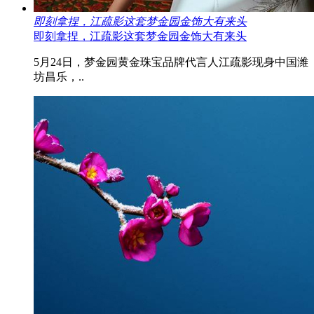
即刻拿捏，江疏影这套梦金园金饰大有来头
即刻拿捏，江疏影这套梦金园金饰大有来头
5月24日，梦金园黄金珠宝品牌代言人江疏影现身中国潍
坊昌乐，..