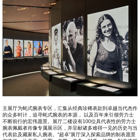
主展厅为蚝式腕表专区，汇集从经典珍稀表款到卓越当代杰作
的众多时计，追寻蚝式腕表的本源， 以及百年来引领劳力士
不断前行的宏伟愿景。展厅二楼设有100位具代表性的劳力士
腕表佩戴者肖像专属展示区，并呈献诸多难得一见的历史与当
代表款及藏家私人腕表。“超卓”展厅深入探索品牌的制表愿景