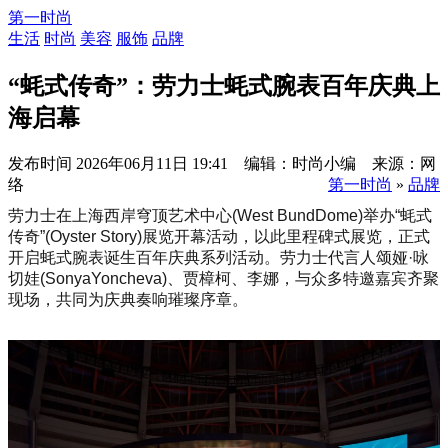
第一时尚
生活
时尚
美容
服饰
品牌
“蚝式传奇”：劳力士蚝式腕表百年庆典上
海启幕
发布时间
2026年06月11日 19:41 编辑：时尚小编 来源：网
络
第一时尚
»
品牌
劳力士在上海西岸穹顶艺术中心(West BundDome)举办“蚝式
传奇”(Oyster Story)展览开幕活动，以此里程碑式展览，正式
开启蚝式腕表诞生百年庆典系列活动。劳力士代言人颂娅·咏
切娃(SonyaYoncheva)、贾樟柯、李娜，与众多特邀嘉宾齐聚
现场，共同为庆典奏响璀璨序章。