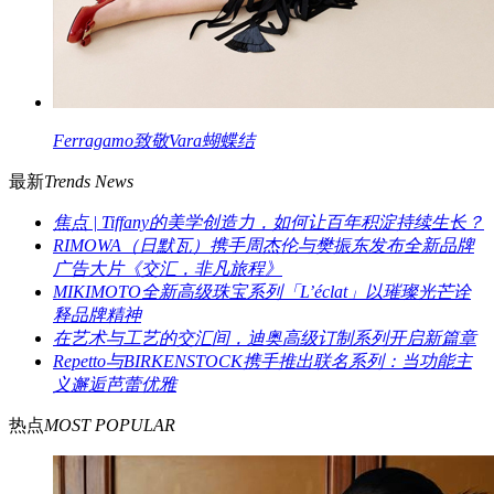
Ferragamo致敬Vara蝴蝶结
最新
Trends News
焦点 | Tiffany的美学创造力，如何让百年积淀持续生长？
RIMOWA（日默瓦）携手周杰伦与樊振东发布全新品牌
广告大片《交汇，非凡旅程》
MIKIMOTO全新高级珠宝系列「L’éclat」以璀璨光芒诠
释品牌精神
在艺术与工艺的交汇间，迪奥高级订制系列开启新篇章
Repetto与BIRKENSTOCK携手推出联名系列：当功能主
义邂逅芭蕾优雅
热点
MOST POPULAR